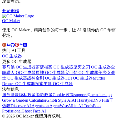
原创球员。
开始创作
OC Maker
使用 OC Maker，精简创作的每一步，让 AI 引领你的 OC 华丽
登场。
热门 AI 工具
OC 生成器
更多 OC 生成器
赛马娘 OC 生成器
蔚蓝档案 OC 生成器
鬼灭之刃 OC 生成器
全
职猎人 OC 生成器
原神 OC 生成器
宝可梦 OC 生成器
美少女战
士 OC 生成器
战神金刚 OC 生成器
TDI OC 生成器
Murder
Drones OC 生成器
探索主题 OC 生成器
法律信息
服务条款
隐私政策
退款政策
Cookie 政策
support@ocmaker.app
Grow a Garden Calculator
Ghibli Style AI
AI Hairstyle
DNS Fish
干
饭猫
Discover AI Agents on AgentWise
All in AI Tools
Foto
Profissional
Ghost Face AI
© 2026 OC Maker 保留所有权利。