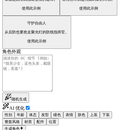
使用此示例
使用此示例
守护自由人
从后防也要抢走聚光灯的防线指挥官。
使用此示例
角色外观
随机生成
AI 优化
性别
年龄
体态
发型
瞳色
表情
肤色
上装
下装
整套风格
材质
配件
位置
生成角色