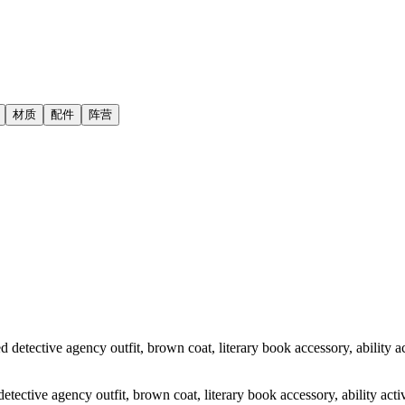
材质
配件
阵营
tective agency outfit, brown coat, literary book accessory, ability acti