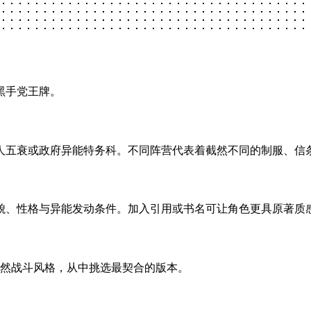
黑手党王牌。
人五衰或政府异能特务科。不同阵营代表着截然不同的制服、信
貌、性格与异能发动条件。加入引用或书名可让角色更具原著质
与超自然战斗风格，从中挑选最契合的版本。