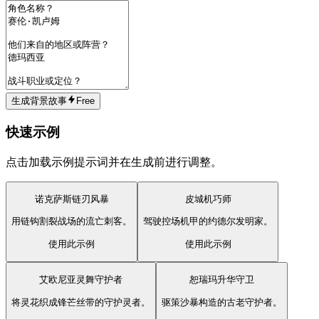
生成背景故事
Free
快速示例
点击加载示例提示词并在生成前进行调整。
诺克萨斯链刃风暴
皮城机巧师
用链钩割裂战场的流亡刺客。
驾驶控场机甲的约德尔发明家。
使用此示例
使用此示例
艾欧尼亚灵舞守护者
恕瑞玛升华守卫
将灵花织成锋芒丝带的守护灵者。
驱策沙暴构造的古老守护者。